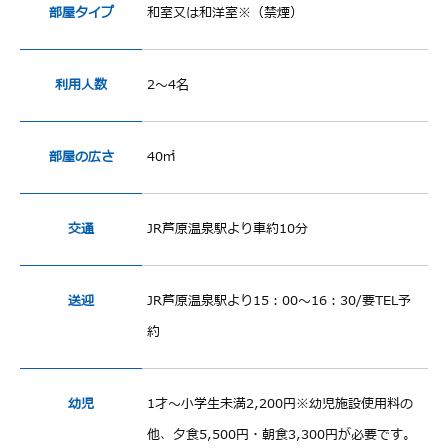
部屋タイプ
和室又は和洋室※（禁煙）
利用人数
2～4名
部屋の広さ
40㎡
交通
JR芦原温泉駅より車約10分
送迎
JR芦原温泉駅より15：00～16：30/要TEL予
約
幼児
1才～小学生未満2,200円※幼児施設使用料の
他、夕食5,500円・朝食3,300円が必要です。