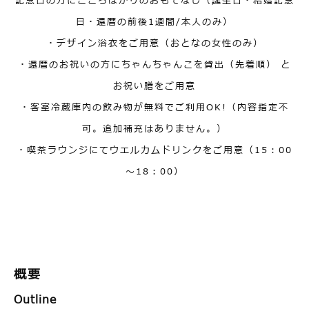
記念日の方にこころばかりのおもてなし（誕生日・結婚記念
日・還暦の前後1週間/本人のみ）
・デザイン浴衣をご用意（おとなの女性のみ）
・還暦のお祝いの方にちゃんちゃんこを貸出（先着順） と
お祝い膳をご用意
・客室冷蔵庫内の飲み物が無料でご利用OK!（内容指定不
可。追加補充はありません。）
・喫茶ラウンジにてウエルカムドリンクをご用意（15：00
～18：00）
概要
Outline