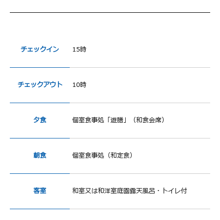
チェックイン
15時
チェックアウト
10時
夕食
個室食事処「遊膳」（和食会席）
朝食
個室食事処（和定食）
客室
和室又は和洋室庭園露天風呂・トイレ付