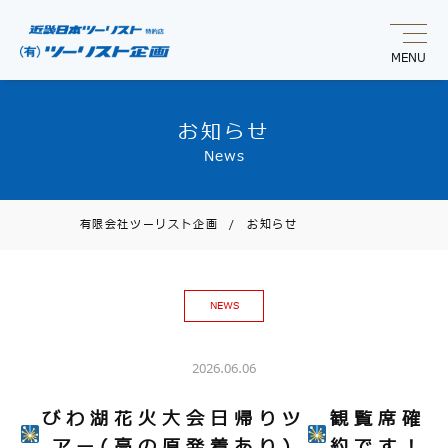
MENU
お知らせ
News
有限会社ツーリスト企画
/
お知らせ
NEWS
2026.06.06
びわ湖花火大会日帰りツ
観覧席確
アー(高の原発着あり)
約です！